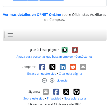
Ver más detalles en O*NET OnLine
sobre Oficinistas Auxiliares
de Compras.
Sí, fue útil
No, no fue út
¿Fue útil esta página?
Ayuda para personas que buscan empleo
•
Contáctenos
Facebook
X
LinkedIn
Reddit
Correo el
Compartir:
Enlace a nuestro sitio
•
Citar esta página
Licencia
Creative Commons CC-BY
Síganos:
Sobre este sitio
•
Privacidad
•
Nota aclaratoria
Sitio actualizado el 19 de mayo de 2026