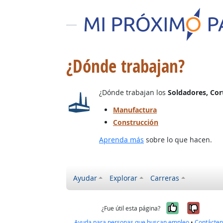
¿Dónde trabajan?
¿Dónde trabajan los
Soldadores, Cor
Manufactura
Construcción
Aprenda más
sobre lo que hacen.
Ayudar
Explorar
Carreras
Sí, fue úti
No, no
¿Fue útil esta página?
Ayuda para personas que buscan empleo
•
Contácte