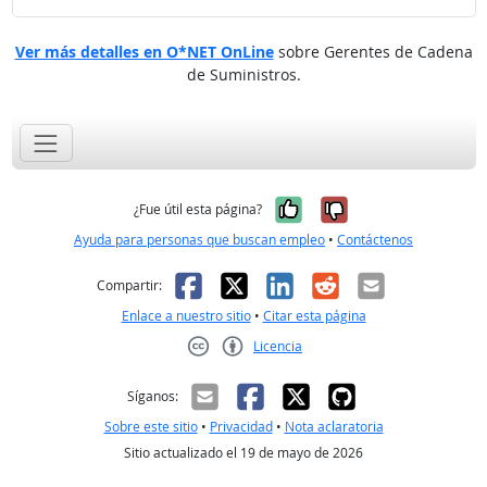
Ver más detalles en O*NET OnLine
sobre Gerentes de Cadena
de Suministros.
Sí, fue útil
No, no fue út
¿Fue útil esta página?
Ayuda para personas que buscan empleo
•
Contáctenos
Facebook
X
LinkedIn
Reddit
Correo el
Compartir:
Enlace a nuestro sitio
•
Citar esta página
Licencia
Creative Commons CC-BY
Síganos:
Sobre este sitio
•
Privacidad
•
Nota aclaratoria
Sitio actualizado el 19 de mayo de 2026