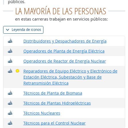
públicos.
LA MAYORÍA DE LAS PERSONAS
en estas carreras trabajan en servicios públicos:
Leyenda de iconos
¿Dónde trabajan?
Distribuidores y Despachadores de Energía
¿Dónde trabajan?
Operadores de Planta de Energía Eléctrica
¿Dónde trabajan?
Operadores de Reactor de Energía Nuclear
¿Dónde trabajan?
Buenas perspectivas
Reparadores de Equipo Eléctrico y Electrónico de
Estación Eléctrica, Subestación y Base de
Retransmisión Eléctrica
¿Dónde trabajan?
Técnicos de Planta de Biomasa
¿Dónde trabajan?
Técnicos de Plantas Hidroeléctricas
¿Dónde trabajan?
Técnicos Nucleares
¿Dónde trabajan?
Técnicos para el Control Nuclear