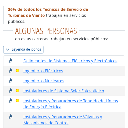
36% de todos los Técnicos de Servicio de
Turbinas de Viento
trabajan en servicios
públicos.
ALGUNAS PERSONAS
en estas carreras trabajan en servicios públicos:
Leyenda de iconos
¿Dónde trabajan?
Delineantes de Sistemas Eléctricos y Electrónicos
¿Dónde trabajan?
Buenas perspectivas
Ingenieros Eléctricos
¿Dónde trabajan?
Ingenieros Nucleares
¿Dónde trabajan?
Buenas perspectivas
Instaladores de Sistema Solar Fotovoltaico
¿Dónde trabajan?
Buenas perspectivas
Instaladores y Reparadores de Tendido de Líneas
de Energía Eléctrica
¿Dónde trabajan?
Instaladores y Reparadores de Válvulas y
Mecanismos de Control