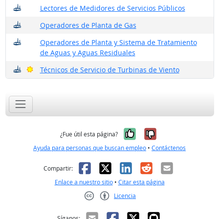
¿Dónde trabajan?
Lectores de Medidores de Servicios Públicos
¿Dónde trabajan?
Operadores de Planta de Gas
¿Dónde trabajan?
Operadores de Planta y Sistema de Tratamiento
de Aguas y Aguas Residuales
¿Dónde trabajan?
Buenas perspectivas
Técnicos de Servicio de Turbinas de Viento
Sí, fue útil
No, no fue út
¿Fue útil esta página?
Ayuda para personas que buscan empleo
•
Contáctenos
Facebook
X
LinkedIn
Reddit
Correo el
Compartir:
Enlace a nuestro sitio
•
Citar esta página
Licencia
Creative Commons CC-BY
Síganos: