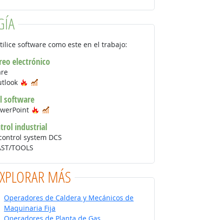
GÍA
tilice software como este en el trabajo:
reo electrónico
are
Tecnología de moda
En demanda
utlook
l software
Tecnología de moda
En demanda
owerPoint
rol industrial
 control system DCS
AST/TOOLS
EXPLORAR MÁS
Operadores de Caldera y Mecánicos de
Maquinaria Fija
Operadores de Planta de Gas