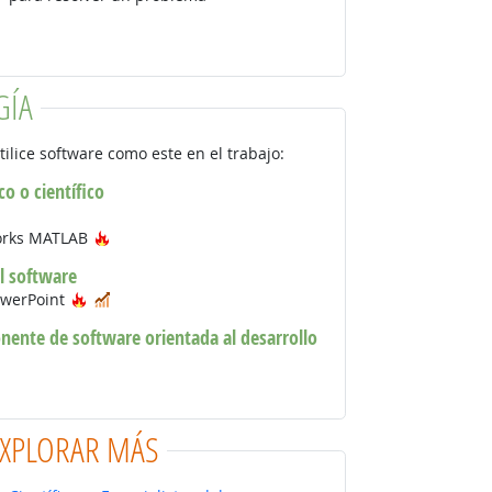
GÍA
tilice software como este en el trabajo:
co o científico
logía de moda
Tecnología de moda
orks MATLAB
l software
Tecnología de moda
En demanda
owerPoint
ente de software orientada al desarrollo
ología de moda
gía de moda
EXPLORAR MÁS