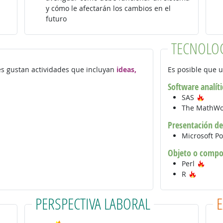
y cómo le afectarán los cambios en el
futuro
TECNOLO
les gustan actividades que incluyan
ideas,
Es posible que u
Software analíti
Tecno
SAS
The MathW
Presentación de
Microsoft P
Objeto o compon
Tecn
Perl
Tecnolo
R
PERSPECTIVA LABORAL