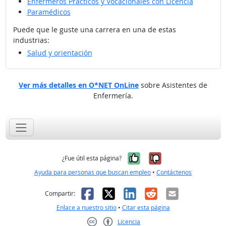
Enfermeros Prácticos y Vocacionales con Licencia
Paramédicos
Puede que le guste una carrera en una de estas
industrias:
Salud y orientación
Ver más detalles en O*NET OnLine
sobre Asistentes de
Enfermería.
Sí, fue útil
No, no fue út
¿Fue útil esta página?
Ayuda para personas que buscan empleo
•
Contáctenos
Facebook
X
LinkedIn
Reddit
Correo el
Compartir:
Enlace a nuestro sitio
•
Citar esta página
Licencia