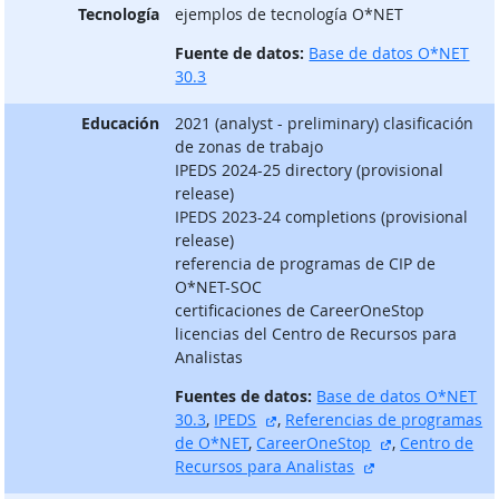
Tecnología
ejemplos de tecnología O*NET
Fuente de datos:
Base de datos O*NET
30.3
Educación
2021 (analyst - preliminary) clasificación
de zonas de trabajo
IPEDS 2024-25 directory (provisional
release)
IPEDS 2023-24 completions (provisional
release)
referencia de programas de CIP de
O*NET-SOC
certificaciones de CareerOneStop
licencias del Centro de Recursos para
Analistas
Fuentes de datos:
Base de datos O*NET
sitio externo
30.3
,
IPEDS
,
Referencias de programas
sitio externo
de O*NET
,
CareerOneStop
,
Centro de
sitio externo
Recursos para Analistas