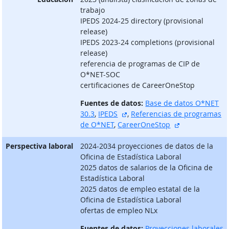
trabajo
IPEDS 2024-25 directory (provisional
release)
IPEDS 2023-24 completions (provisional
release)
referencia de programas de CIP de
O*NET-SOC
certificaciones de CareerOneStop
Fuentes de datos:
Base de datos O*NET
sitio externo
30.3
,
IPEDS
,
Referencias de programas
sitio externo
de O*NET
,
CareerOneStop
Perspectiva laboral
2024-2034 proyecciones de datos de la
Oficina de Estadística Laboral
2025 datos de salarios de la Oficina de
Estadística Laboral
2025 datos de empleo estatal de la
Oficina de Estadística Laboral
ofertas de empleo NLx
Fuentes de datos:
Proyecciones laborales