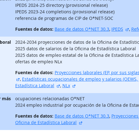
IPEDS 2024-25 directory (provisional release)
IPEDS 2023-24 completions (provisional release)
referencia de programas de CIP de O*NET-SOC
sitio
Fuentes de datos:
Base de datos O*NET 30.3
,
IPEDS
,
Ref
aboral
2024-2034 proyecciones de datos de la Oficina de Estadísti
2025 datos de salarios de la Oficina de Estadística Laboral
2025 datos de empleo estatal de la Oficina de Estadística L
ofertas de empleo NLx
Fuentes de datos:
Proyecciones laborales (EP, por sus siglas
sitio externo
,
Estadísticas ocupacionales de empleo y salarios (OEWS, p
sitio externo
sitio externo
Estadística Laboral
,
NLx
r más
ocupaciones relacionadas O*NET
2024 empleo industrial por ocupación de la Oficina de Esta
Fuentes de datos:
Base de datos O*NET 30.3
,
Proyecciones 
sitio externo
Oficina de Estadística Laboral