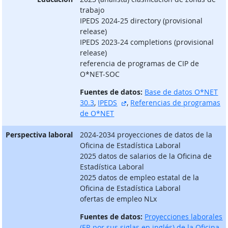
trabajo
IPEDS 2024-25 directory (provisional
release)
IPEDS 2023-24 completions (provisional
release)
referencia de programas de CIP de
O*NET-SOC
Fuentes de datos:
Base de datos O*NET
sitio externo
30.3
,
IPEDS
,
Referencias de programas
de O*NET
Perspectiva laboral
2024-2034 proyecciones de datos de la
Oficina de Estadística Laboral
2025 datos de salarios de la Oficina de
Estadística Laboral
2025 datos de empleo estatal de la
Oficina de Estadística Laboral
ofertas de empleo NLx
Fuentes de datos:
Proyecciones laborales
(EP, por sus siglas en inglés) de la Oficina