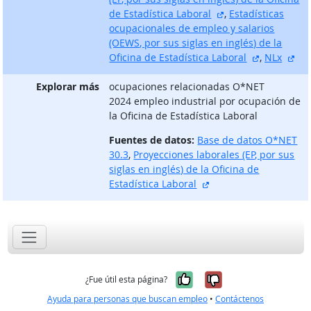
sitio externo
de Estadística Laboral
,
Estadísticas
ocupacionales de empleo y salarios
(OEWS, por sus siglas en inglés) de la
sitio exter
sit
Oficina de Estadística Laboral
,
NLx
Explorar más
ocupaciones relacionadas O*NET
2024 empleo industrial por ocupación de
la Oficina de Estadística Laboral
Fuentes de datos:
Base de datos O*NET
30.3
,
Proyecciones laborales (EP, por sus
siglas en inglés) de la Oficina de
sitio externo
Estadística Laboral
Sí, fue útil
No, no fue út
¿Fue útil esta página?
Ayuda para personas que buscan empleo
•
Contáctenos