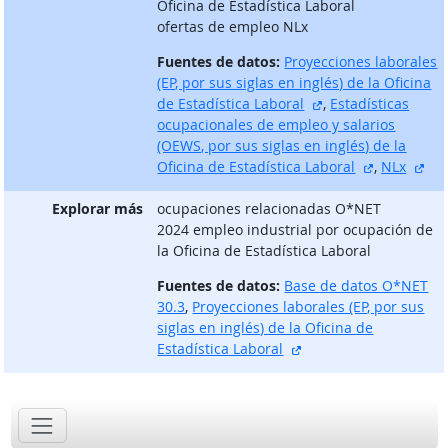
Oficina de Estadística Laboral
ofertas de empleo NLx
Fuentes de datos:
Proyecciones laborales
(EP, por sus siglas en inglés) de la Oficina
sitio externo
de Estadística Laboral
,
Estadísticas
ocupacionales de empleo y salarios
(OEWS, por sus siglas en inglés) de la
sitio exter
sit
Oficina de Estadística Laboral
,
NLx
Explorar más
ocupaciones relacionadas O*NET
2024 empleo industrial por ocupación de
la Oficina de Estadística Laboral
Fuentes de datos:
Base de datos O*NET
30.3
,
Proyecciones laborales (EP, por sus
siglas en inglés) de la Oficina de
sitio externo
Estadística Laboral