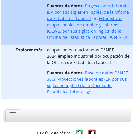
Fuentes de datos:
Proyecciones laborales
(EP, por sus siglas en inglés) de la Oficina
sitio externo
de Estadística Laboral
,
Estadísticas
ocupacionales de empleo y salarios
(OEWS, por sus siglas en inglés) de la
sitio exter
sit
Oficina de Estadística Laboral
,
NLx
Explorar más
ocupaciones relacionadas O*NET
2024 empleo industrial por ocupación de
la Oficina de Estadística Laboral
Fuentes de datos:
Base de datos O*NET
30.3
,
Proyecciones laborales (EP, por sus
siglas en inglés) de la Oficina de
sitio externo
Estadística Laboral
Sí, fue útil
No, no fue út
¿Fue útil esta página?