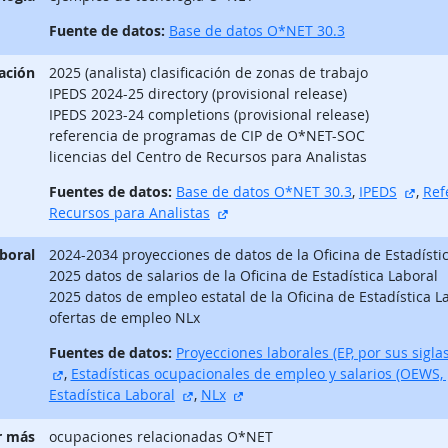
Fuente de datos:
Base de datos O*NET 30.3
ación
2025 (analista) clasificación de zonas de trabajo
IPEDS 2024-25 directory (provisional release)
IPEDS 2023-24 completions (provisional release)
referencia de programas de CIP de O*NET-SOC
licencias del Centro de Recursos para Analistas
sitio
Fuentes de datos:
Base de datos O*NET 30.3
,
IPEDS
,
Ref
sitio externo
Recursos para Analistas
aboral
2024-2034 proyecciones de datos de la Oficina de Estadísti
2025 datos de salarios de la Oficina de Estadística Laboral
2025 datos de empleo estatal de la Oficina de Estadística L
ofertas de empleo NLx
Fuentes de datos:
Proyecciones laborales (EP, por sus siglas
sitio externo
,
Estadísticas ocupacionales de empleo y salarios (OEWS, p
sitio externo
sitio externo
Estadística Laboral
,
NLx
r más
ocupaciones relacionadas O*NET