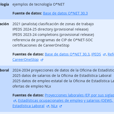
logía
ejemplos de tecnología O*NET
Fuente de datos:
Base de datos O*NET 30.3
ación
2021 (analista) clasificación de zonas de trabajo
IPEDS 2024-25 directory (provisional release)
IPEDS 2023-24 completions (provisional release)
referencia de programas de CIP de O*NET-SOC
certificaciones de CareerOneStop
sitio
Fuentes de datos:
Base de datos O*NET 30.3
,
IPEDS
,
Ref
sitio externo
CareerOneStop
aboral
2024-2034 proyecciones de datos de la Oficina de Estadísti
2025 datos de salarios de la Oficina de Estadística Laboral
2025 datos de empleo estatal de la Oficina de Estadística L
ofertas de empleo NLx
Fuentes de datos:
Proyecciones laborales (EP, por sus siglas
sitio externo
,
Estadísticas ocupacionales de empleo y salarios (OEWS, p
sitio externo
sitio externo
Estadística Laboral
,
NLx