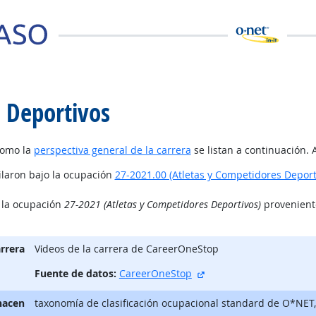
 Deportivos
como la
perspectiva general de la carrera
se listan a continuación. 
ilaron bajo la ocupación
27-2021.00 (Atletas y Competidores Deport
o la ocupación
27-2021 (Atletas y Competidores Deportivos)
proveniente
arrera
Vίdeos de la carrera de CareerOneStop
sitio externo
Fuente de datos:
CareerOneStop
hacen
taxonomía de clasificación ocupacional standard de O*NET