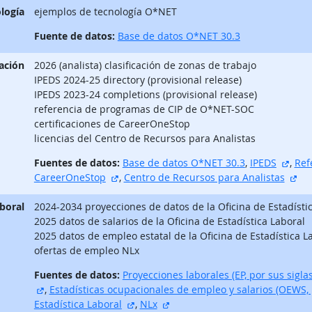
logía
ejemplos de tecnología O*NET
Fuente de datos:
Base de datos O*NET 30.3
ación
2026 (analista) clasificación de zonas de trabajo
IPEDS 2024-25 directory (provisional release)
IPEDS 2023-24 completions (provisional release)
referencia de programas de CIP de O*NET-SOC
certificaciones de CareerOneStop
licencias del Centro de Recursos para Analistas
sitio
Fuentes de datos:
Base de datos O*NET 30.3
,
IPEDS
,
Ref
sitio externo
sit
CareerOneStop
,
Centro de Recursos para Analistas
aboral
2024-2034 proyecciones de datos de la Oficina de Estadísti
2025 datos de salarios de la Oficina de Estadística Laboral
2025 datos de empleo estatal de la Oficina de Estadística L
ofertas de empleo NLx
Fuentes de datos:
Proyecciones laborales (EP, por sus siglas
sitio externo
,
Estadísticas ocupacionales de empleo y salarios (OEWS, p
sitio externo
sitio externo
Estadística Laboral
,
NLx