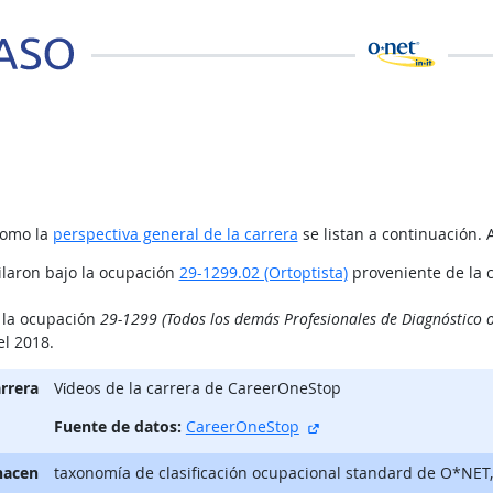
como la
perspectiva general de la carrera
se listan a continuación. 
ilaron bajo la ocupación
29-1299.02 (Ortoptista)
proveniente de la 
o la ocupación
29-1299 (Todos los demás Profesionales de Diagnóstico 
el 2018.
arrera
Vίdeos de la carrera de CareerOneStop
sitio externo
Fuente de datos:
CareerOneStop
hacen
taxonomía de clasificación ocupacional standard de O*NET