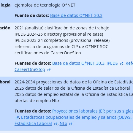
logía
ejemplos de tecnología O*NET
Fuente de datos:
Base de datos O*NET 30.3
ación
2021 (analista) clasificación de zonas de trabajo
IPEDS 2024-25 directory (provisional release)
IPEDS 2023-24 completions (provisional release)
referencia de programas de CIP de O*NET-SOC
certificaciones de CareerOneStop
sitio
Fuentes de datos:
Base de datos O*NET 30.3
,
IPEDS
,
Ref
sitio externo
CareerOneStop
aboral
2024-2034 proyecciones de datos de la Oficina de Estadísti
2025 datos de salarios de la Oficina de Estadística Laboral
2025 datos de empleo estatal de la Oficina de Estadística L
ofertas de empleo NLx
Fuentes de datos:
Proyecciones laborales (EP, por sus siglas
sitio externo
,
Estadísticas ocupacionales de empleo y salarios (OEWS, p
sitio externo
sitio externo
Estadística Laboral
,
NLx