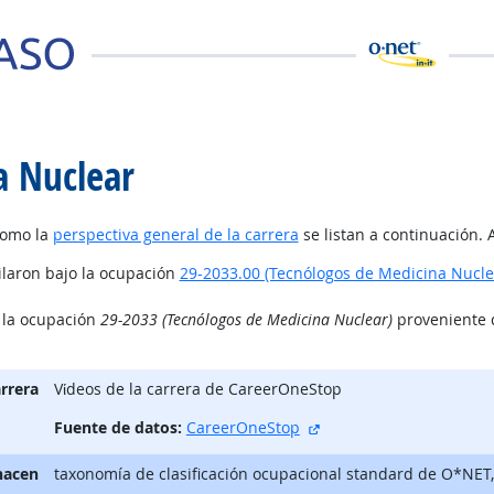
a Nuclear
como la
perspectiva general de la carrera
se listan a continuación. 
ilaron bajo la ocupación
29-2033.00 (Tecnólogos de Medicina Nucle
o la ocupación
29-2033 (Tecnólogos de Medicina Nuclear)
proveniente d
arrera
Vίdeos de la carrera de CareerOneStop
sitio externo
Fuente de datos:
CareerOneStop
hacen
taxonomía de clasificación ocupacional standard de O*NET