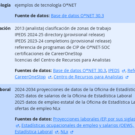
logía
ejemplos de tecnología O*NET
Fuente de datos:
Base de datos O*NET 30.3
ación
2013 (analista) clasificación de zonas de trabajo
IPEDS 2024-25 directory (provisional release)
IPEDS 2023-24 completions (provisional release)
referencia de programas de CIP de O*NET-SOC
certificaciones de CareerOneStop
licencias del Centro de Recursos para Analistas
sitio
Fuentes de datos:
Base de datos O*NET 30.3
,
IPEDS
,
Ref
sitio externo
sit
CareerOneStop
,
Centro de Recursos para Analistas
aboral
2024-2034 proyecciones de datos de la Oficina de Estadísti
2025 datos de salarios de la Oficina de Estadística Laboral
2025 datos de empleo estatal de la Oficina de Estadística L
ofertas de empleo NLx
Fuentes de datos:
Proyecciones laborales (EP, por sus siglas
sitio externo
,
Estadísticas ocupacionales de empleo y salarios (OEWS, p
sitio externo
sitio externo
Estadística Laboral
,
NLx