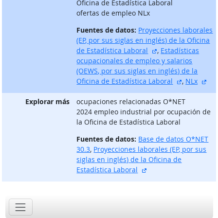
Oficina de Estadística Laboral
ofertas de empleo NLx
Fuentes de datos:
Proyecciones laborales
(EP, por sus siglas en inglés) de la Oficina
sitio externo
de Estadística Laboral
,
Estadísticas
ocupacionales de empleo y salarios
(OEWS, por sus siglas en inglés) de la
sitio exter
sit
Oficina de Estadística Laboral
,
NLx
Explorar más
ocupaciones relacionadas O*NET
2024 empleo industrial por ocupación de
la Oficina de Estadística Laboral
Fuentes de datos:
Base de datos O*NET
30.3
,
Proyecciones laborales (EP, por sus
siglas en inglés) de la Oficina de
sitio externo
Estadística Laboral