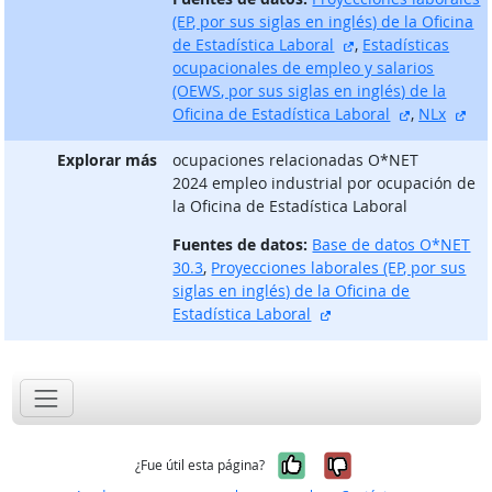
(EP, por sus siglas en inglés) de la Oficina
sitio externo
de Estadística Laboral
,
Estadísticas
ocupacionales de empleo y salarios
(OEWS, por sus siglas en inglés) de la
sitio exter
sit
Oficina de Estadística Laboral
,
NLx
Explorar más
ocupaciones relacionadas O*NET
2024 empleo industrial por ocupación de
la Oficina de Estadística Laboral
Fuentes de datos:
Base de datos O*NET
30.3
,
Proyecciones laborales (EP, por sus
siglas en inglés) de la Oficina de
sitio externo
Estadística Laboral
Sí, fue útil
No, no fue út
¿Fue útil esta página?