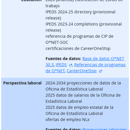
trabajo
IPEDS 2024-25 directory (provisional
release)
IPEDS 2023-24 completions (provisional
release)
referencia de programas de CIP de
O*NET-SOC
certificaciones de CareerOneStop
Fuentes de datos:
Base de datos O*NET
sitio externo
30.3
,
IPEDS
,
Referencias de programas
sitio externo
de O*NET
,
CareerOneStop
Perspectiva laboral
2024-2034 proyecciones de datos de la
Oficina de Estadística Laboral
2025 datos de salarios de la Oficina de
Estadística Laboral
2025 datos de empleo estatal de la
Oficina de Estadística Laboral
ofertas de empleo NLx
Fuentes de datos:
Proyecciones laborales