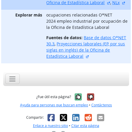
sitio exter
sit
Oficina de Estadística Laboral
,
NLx
Explorar más
ocupaciones relacionadas O*NET
2024 empleo industrial por ocupación de
la Oficina de Estadística Laboral
Fuentes de datos:
Base de datos O*NET
30.3
,
Proyecciones laborales (EP, por sus
siglas en inglés) de la Oficina de
sitio externo
Estadística Laboral
Sí, fue útil
No, no fue út
¿Fue útil esta página?
Ayuda para personas que buscan empleo
•
Contáctenos
Facebook
X
LinkedIn
Reddit
Correo el
Compartir:
Enlace a nuestro sitio
•
Citar esta página