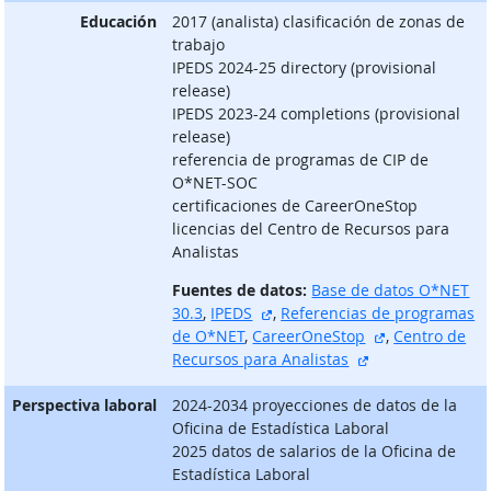
Educación
2017 (analista) clasificación de zonas de
trabajo
IPEDS 2024-25 directory (provisional
release)
IPEDS 2023-24 completions (provisional
release)
referencia de programas de CIP de
O*NET-SOC
certificaciones de CareerOneStop
licencias del Centro de Recursos para
Analistas
Fuentes de datos:
Base de datos O*NET
sitio externo
30.3
,
IPEDS
,
Referencias de programas
sitio externo
de O*NET
,
CareerOneStop
,
Centro de
sitio externo
Recursos para Analistas
Perspectiva laboral
2024-2034 proyecciones de datos de la
Oficina de Estadística Laboral
2025 datos de salarios de la Oficina de
Estadística Laboral