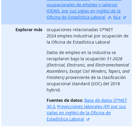
ocupacionales de empleo y salarios
(OEWS, por sus siglas en inglés) de la
sitio exter
sit
Oficina de Estadística Laboral
,
NLx
Explorar más
ocupaciones relacionadas O*NET
2024 empleo industrial por ocupación de
la Oficina de Estadística Laboral
Datos de empleo en la industria se
recopilaron bajo la ocupación
51-2028
(Electrical, Electronic, and Electromechanical
Assemblers, Except Coil Winders, Tapers, and
Finishers)
proveniente de la clasificación
ocupacional standard (SOC) del 2018
hybrid.
Fuentes de datos:
Base de datos O*NET
30.3
,
Proyecciones laborales (EP, por sus
siglas en inglés) de la Oficina de
sitio externo
Estadística Laboral