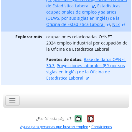
sitio externo
de Estadística Laboral
,
Estadísticas
ocupacionales de empleo y salarios
(OEWS, por sus siglas en inglés) de la
sitio exter
sit
Oficina de Estadística Laboral
,
NLx
Explorar más
ocupaciones relacionadas O*NET
2024 empleo industrial por ocupación de
la Oficina de Estadística Laboral
Fuentes de datos:
Base de datos O*NET
30.3
,
Proyecciones laborales (EP, por sus
siglas en inglés) de la Oficina de
sitio externo
Estadística Laboral
Sí, fue útil
No, no fue út
¿Fue útil esta página?
Ayuda para personas que buscan empleo
•
Contáctenos