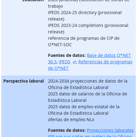
trabajo
IPEDS 2024-25 directory (provisional
release)
IPEDS 2023-24 completions (provisional
release)
referencia de programas de CIP de
O*NET-SOC
Fuentes de datos:
Base de datos O*NET
sitio externo
30.3
,
IPEDS
,
Referencias de programas
de O*NET
Perspectiva laboral
2024-2034 proyecciones de datos de la
Oficina de Estadística Laboral
2025 datos de salarios de la Oficina de
Estadística Laboral
2025 datos de empleo estatal de la
Oficina de Estadística Laboral
ofertas de empleo NLx
Fuentes de datos:
Proyecciones laborales
(EP, por sus siglas en inglés) de la Oficina