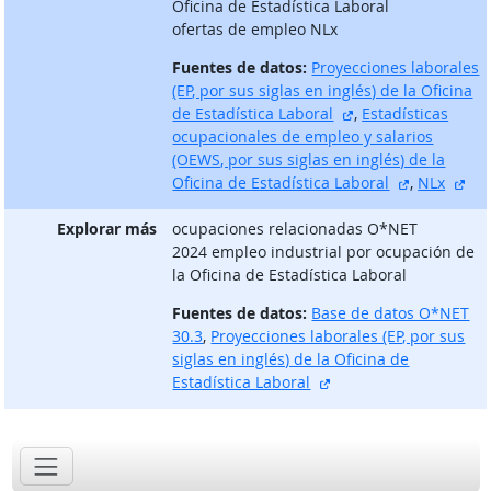
Oficina de Estadística Laboral
ofertas de empleo NLx
Fuentes de datos:
Proyecciones laborales
(EP, por sus siglas en inglés) de la Oficina
sitio externo
de Estadística Laboral
,
Estadísticas
ocupacionales de empleo y salarios
(OEWS, por sus siglas en inglés) de la
sitio exter
sit
Oficina de Estadística Laboral
,
NLx
Explorar más
ocupaciones relacionadas O*NET
2024 empleo industrial por ocupación de
la Oficina de Estadística Laboral
Fuentes de datos:
Base de datos O*NET
30.3
,
Proyecciones laborales (EP, por sus
siglas en inglés) de la Oficina de
sitio externo
Estadística Laboral