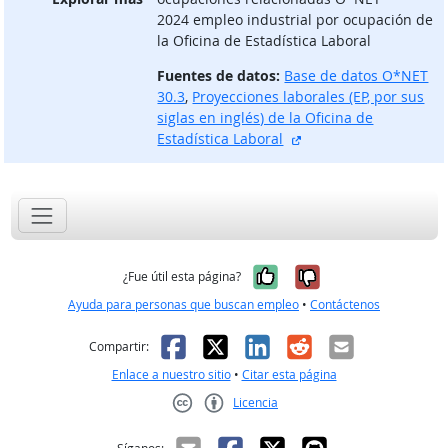
2024 empleo industrial por ocupación de
la Oficina de Estadística Laboral
Fuentes de datos:
Base de datos O*NET
30.3
,
Proyecciones laborales (EP, por sus
siglas en inglés) de la Oficina de
sitio externo
Estadística Laboral
Sí, fue útil
No, no fue út
¿Fue útil esta página?
Ayuda para personas que buscan empleo
•
Contáctenos
Facebook
X
LinkedIn
Reddit
Correo el
Compartir:
Enlace a nuestro sitio
•
Citar esta página
Licencia
Creative Commons CC-BY