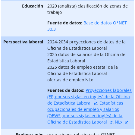
Educación
2020 (analista) clasificación de zonas de
trabajo
Fuente de datos:
Base de datos O*NET
30.3
Perspectiva laboral
2024-2034 proyecciones de datos de la
Oficina de Estadística Laboral
2025 datos de salarios de la Oficina de
Estadística Laboral
2025 datos de empleo estatal de la
Oficina de Estadística Laboral
ofertas de empleo NLx
Fuentes de datos:
Proyecciones laborales
(EP, por sus siglas en inglés) de la Oficina
sitio externo
de Estadística Laboral
,
Estadísticas
ocupacionales de empleo y salarios
(OEWS, por sus siglas en inglés) de la
sitio exter
sit
Oficina de Estadística Laboral
,
NLx
Explorar más
ocupaciones relacionadas O*NET