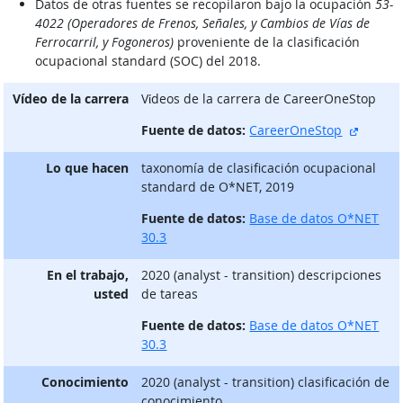
Datos de otras fuentes se recopilaron bajo la ocupación
53-
4022 (Operadores de Frenos, Señales, y Cambios de Vías de
Ferrocarril, y Fogoneros)
proveniente de la clasificación
ocupacional standard (SOC) del 2018.
Vídeo de la carrera
Vίdeos de la carrera de CareerOneStop
sitio e
Fuente de datos:
CareerOneStop
Lo que hacen
taxonomía de clasificación ocupacional
standard de O*NET, 2019
Fuente de datos:
Base de datos O*NET
30.3
En el trabajo,
2020 (analyst - transition) descripciones
usted
de tareas
Fuente de datos:
Base de datos O*NET
30.3
Conocimiento
2020 (analyst - transition) clasificación de
conocimiento