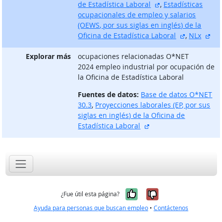
sitio externo
de Estadística Laboral
,
Estadísticas
ocupacionales de empleo y salarios
(OEWS, por sus siglas en inglés) de la
sitio exter
sit
Oficina de Estadística Laboral
,
NLx
Explorar más
ocupaciones relacionadas O*NET
2024 empleo industrial por ocupación de
la Oficina de Estadística Laboral
Fuentes de datos:
Base de datos O*NET
30.3
,
Proyecciones laborales (EP, por sus
siglas en inglés) de la Oficina de
sitio externo
Estadística Laboral
Sí, fue útil
No, no fue út
¿Fue útil esta página?
Ayuda para personas que buscan empleo
•
Contáctenos