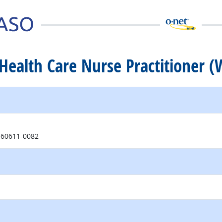
 Health Care Nurse Practitioner 
io externo
L 60611-0082
itio externo