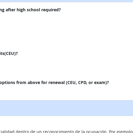
ng after high school required?
its(CEU)?
 options from above for renewal (CEU, CPD, or exam)?
cialidad dentro de un reconocimiento de la ocupación. Por ejemplo