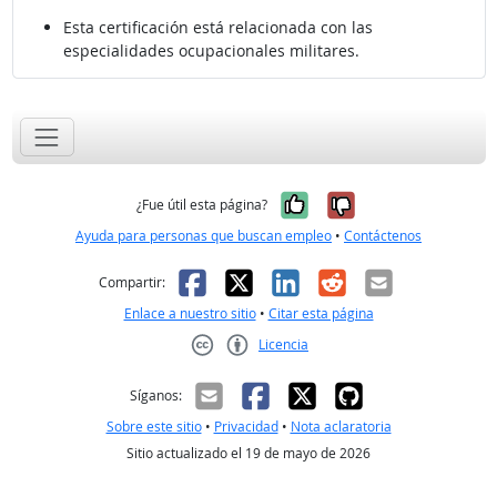
Esta certificación está relacionada con las
especialidades ocupacionales militares.
Sí, fue útil
No, no fue út
¿Fue útil esta página?
Ayuda para personas que buscan empleo
•
Contáctenos
Facebook
X
LinkedIn
Reddit
Correo el
Compartir:
Enlace a nuestro sitio
•
Citar esta página
Licencia
Creative Commons CC-BY
Síganos:
Sobre este sitio
•
Privacidad
•
Nota aclaratoria
Sitio actualizado el 19 de mayo de 2026