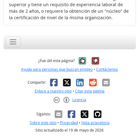
superior y tiene un requisito de experiencia laboral de
más de 2 años, o requiere la obtención de un "núcleo" de
la certificación de nivel de la misma organización.
Sí, fue útil
No, no fue út
¿Fue útil esta página?
Ayuda para personas que buscan empleo
•
Contáctenos
Facebook
X
LinkedIn
Reddit
Correo el
Compartir:
Enlace a nuestro sitio
•
Citar esta página
Licencia
Creative Commons CC-BY
Síganos:
Sobre este sitio
•
Privacidad
•
Nota aclaratoria
Sitio actualizado el 19 de mayo de 2026