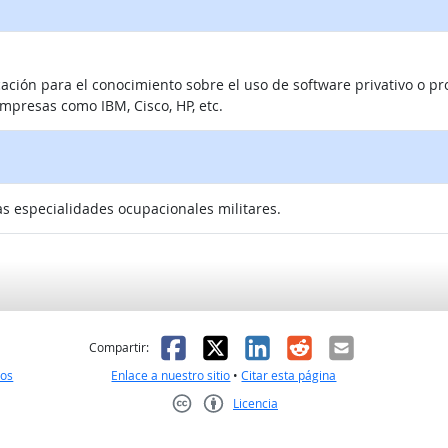
ación para el conocimiento sobre el uso de software privativo o pr
mpresas como IBM, Cisco, HP, etc.
las especialidades ocupacionales militares.
l
 fue útil
Facebook
X
LinkedIn
Reddit
Correo el
Compartir:
nos
Enlace a nuestro sitio
•
Citar esta página
Licencia
Creative Commons CC-BY