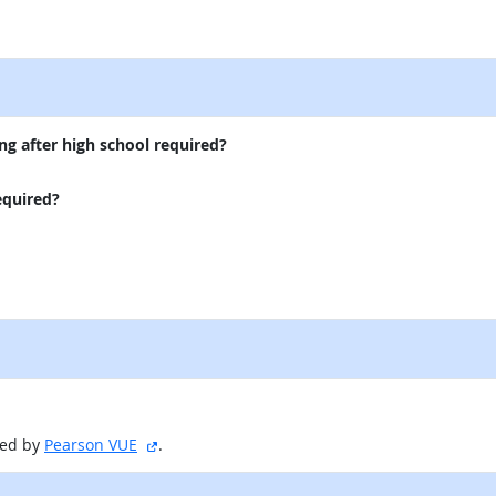
itio externo
ng after high school required?
equired?
sitio externo
red by
Pearson VUE
.