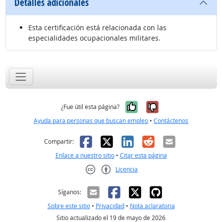
Detalles adicionales
Esta certificación está relacionada con las
especialidades ocupacionales militares.
Sí, fue útil
No, no fue út
¿Fue útil esta página?
Ayuda para personas que buscan empleo
•
Contáctenos
Facebook
X
LinkedIn
Reddit
Correo el
Compartir:
Enlace a nuestro sitio
•
Citar esta página
Licencia
Creative Commons CC-BY
Síganos:
Sobre este sitio
•
Privacidad
•
Nota aclaratoria
Sitio actualizado el 19 de mayo de 2026