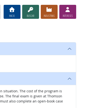
INICIO
BUSCAR
INDUSTRIAS
INTERESES
n situation. The cost of the program is
n fee. The final exam is given at Thomson
s must also complete an open-book case