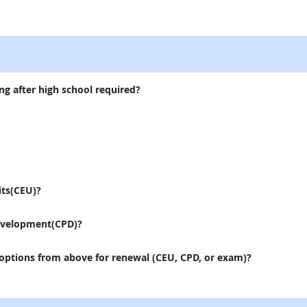
itio externo
ng after high school required?
its(CEU)?
evelopment(CPD)?
 options from above for renewal (CEU, CPD, or exam)?