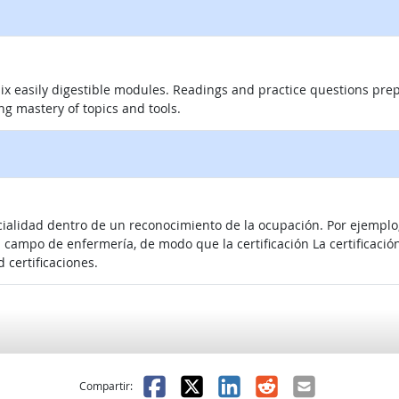
ix easily digestible modules. Readings and practice questions pre
g mastery of topics and tools.
cialidad dentro de un reconocimiento de la ocupación. Por ejemplo
 campo de enfermería, de modo que la certificación La certificació
 certificaciones.
l
 fue útil
Facebook
X
LinkedIn
Reddit
Correo el
Compartir: