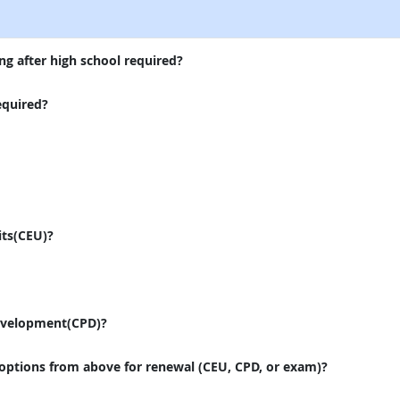
ng after high school required?
equired?
its(CEU)?
evelopment(CPD)?
 options from above for renewal (CEU, CPD, or exam)?