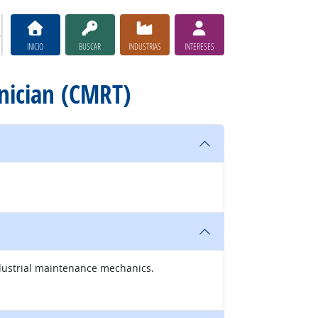
INICIO
BUSCAR
INDUSTRIAS
INTERESES
hnician (CMRT)
industrial maintenance mechanics.