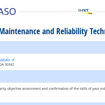
d Maintenance and Reliability Tec
sitio externo
sionals
 GA 30342
arty, objective assessment and confirmation of the skills of your 
itio externo