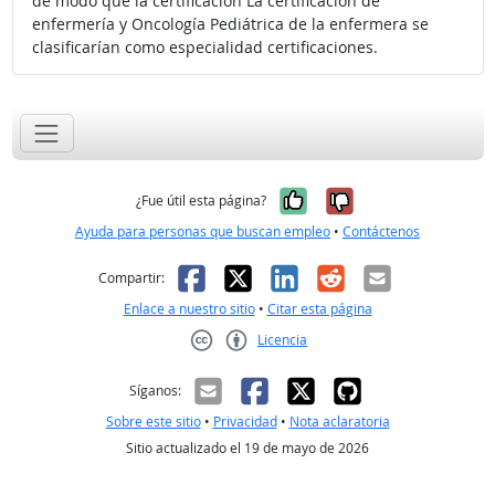
de modo que la certificación La certificación de
enfermería y Oncología Pediátrica de la enfermera se
clasificarían como especialidad certificaciones.
Sí, fue útil
No, no fue út
¿Fue útil esta página?
Ayuda para personas que buscan empleo
•
Contáctenos
Facebook
X
LinkedIn
Reddit
Correo el
Compartir:
Enlace a nuestro sitio
•
Citar esta página
Licencia
Creative Commons CC-BY
Síganos:
Sobre este sitio
•
Privacidad
•
Nota aclaratoria
Sitio actualizado el 19 de mayo de 2026