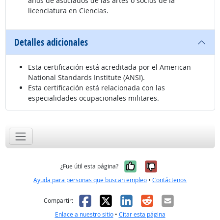
años de asociados de las artes o socios de la
licenciatura en Ciencias.
Detalles adicionales
Esta certificación está acreditada por el American
National Standards Institute (ANSI).
Esta certificación está relacionada con las
especialidades ocupacionales militares.
Sí, fue útil
No, no fue út
¿Fue útil esta página?
Ayuda para personas que buscan empleo
•
Contáctenos
Facebook
X
LinkedIn
Reddit
Correo el
Compartir:
Enlace a nuestro sitio
•
Citar esta página