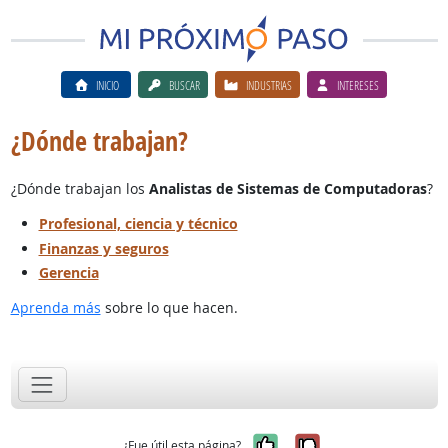
INICIO
BUSCAR
INDUSTRIAS
INTERESES
¿Dónde trabajan?
¿Dónde trabajan los
Analistas de Sistemas de Computadoras
?
Profesional, ciencia y técnico
Finanzas y seguros
Gerencia
Aprenda más
sobre lo que hacen.
Sí, fue útil
No, no fue út
¿Fue útil esta página?