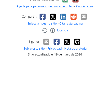
Ayuda para personas que buscan empleo
•
Contáctenos
Facebook
X
LinkedIn
Reddit
Correo el
Compartir:
Enlace a nuestro sitio
•
Citar esta página
Licencia
Creative Commons CC-BY
Síganos:
Sobre este sitio
•
Privacidad
•
Nota aclaratoria
Sitio actualizado el 19 de mayo de 2026