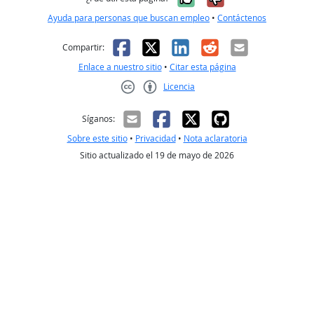
Ayuda para personas que buscan empleo
•
Contáctenos
Facebook
X
LinkedIn
Reddit
Correo el
Compartir:
Enlace a nuestro sitio
•
Citar esta página
Licencia
Creative Commons CC-BY
Síganos:
Sobre este sitio
•
Privacidad
•
Nota aclaratoria
Sitio actualizado el 19 de mayo de 2026