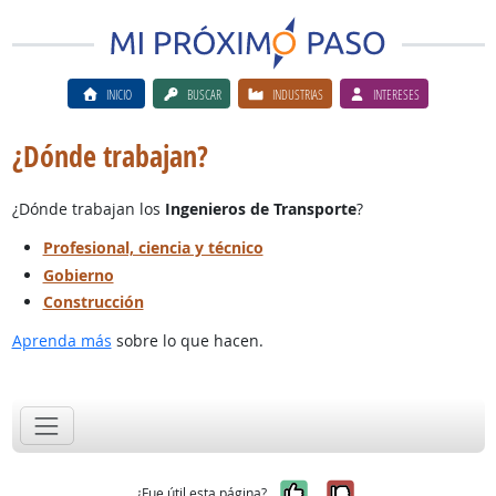
INICIO
BUSCAR
INDUSTRIAS
INTERESES
¿Dónde trabajan?
¿Dónde trabajan los
Ingenieros de Transporte
?
Profesional, ciencia y técnico
Gobierno
Construcción
Aprenda más
sobre lo que hacen.
Sí, fue útil
No, no fue út
¿Fue útil esta página?