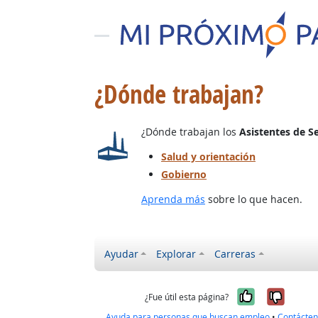
¿Dónde trabajan?
¿Dónde trabajan los
Asistentes de S
Salud y orientación
Gobierno
Aprenda más
sobre lo que hacen.
Ayudar
Explorar
Carreras
Sí, fue úti
No, no
¿Fue útil esta página?
Ayuda para personas que buscan empleo
•
Contácte