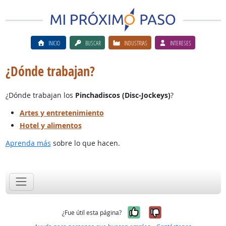
INICIO
BUSCAR
INDUSTRIAS
INTERESES
¿Dónde trabajan?
¿Dónde trabajan los
Pinchadiscos (Disc-Jockeys)
?
Artes y entretenimiento
Hotel y alimentos
Aprenda más
sobre lo que hacen.
Sí, fue útil
No, no fue út
¿Fue útil esta página?