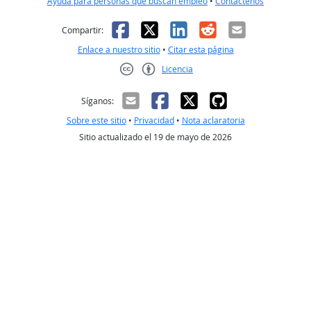
Ayuda para personas que buscan empleo
•
Contáctenos
Facebook
X
LinkedIn
Reddit
Correo el
Compartir:
Enlace a nuestro sitio
•
Citar esta página
Licencia
Creative Commons CC-BY
Síganos:
Sobre este sitio
•
Privacidad
•
Nota aclaratoria
Sitio actualizado el 19 de mayo de 2026