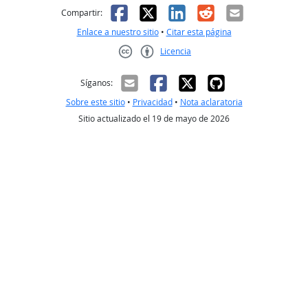
Facebook
X
LinkedIn
Reddit
Correo el
Compartir:
Enlace a nuestro sitio
•
Citar esta página
Licencia
Creative Commons CC-BY
Síganos:
Sobre este sitio
•
Privacidad
•
Nota aclaratoria
Sitio actualizado el 19 de mayo de 2026