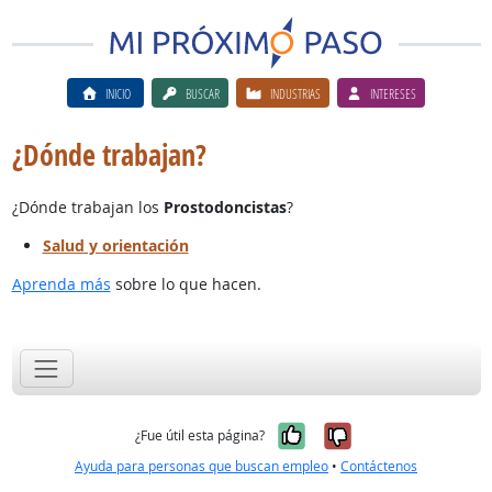
INICIO
BUSCAR
INDUSTRIAS
INTERESES
¿Dónde trabajan?
¿Dónde trabajan los
Prostodoncistas
?
Salud y orientación
Aprenda más
sobre lo que hacen.
Sí, fue útil
No, no fue út
¿Fue útil esta página?
Ayuda para personas que buscan empleo
•
Contáctenos