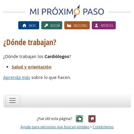
INICIO
BUSCAR
INDUSTRIAS
INTERESES
¿Dónde trabajan?
¿Dónde trabajan los
Cardiólogos
?
Salud y orientación
Aprenda más
sobre lo que hacen.
Sí, fue útil
No, no fue út
¿Fue útil esta página?
Ayuda para personas que buscan empleo
•
Contáctenos