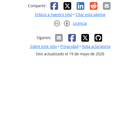
Facebook
X
LinkedIn
Reddit
Correo el
Compartir:
Enlace a nuestro sitio
•
Citar esta página
Licencia
Creative Commons CC-BY
Síganos:
Sobre este sitio
•
Privacidad
•
Nota aclaratoria
Sitio actualizado el 19 de mayo de 2026