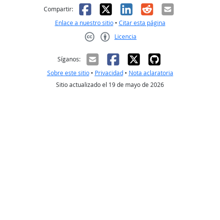
Facebook
X
LinkedIn
Reddit
Correo el
Compartir:
Enlace a nuestro sitio
•
Citar esta página
Licencia
Creative Commons CC-BY
Síganos:
Sobre este sitio
•
Privacidad
•
Nota aclaratoria
Sitio actualizado el 19 de mayo de 2026