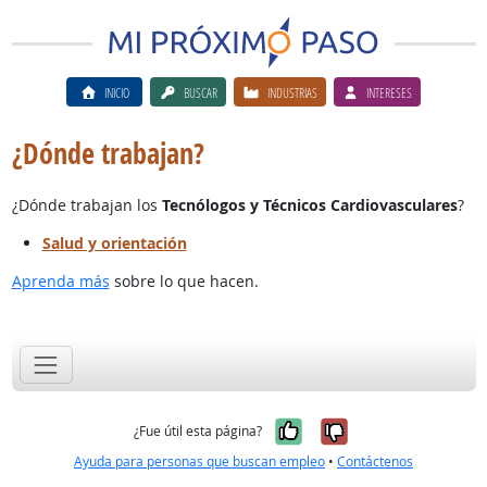
INICIO
BUSCAR
INDUSTRIAS
INTERESES
¿Dónde trabajan?
¿Dónde trabajan los
Tecnólogos y Técnicos Cardiovasculares
?
Salud y orientación
Aprenda más
sobre lo que hacen.
Sí, fue útil
No, no fue út
¿Fue útil esta página?
Ayuda para personas que buscan empleo
•
Contáctenos