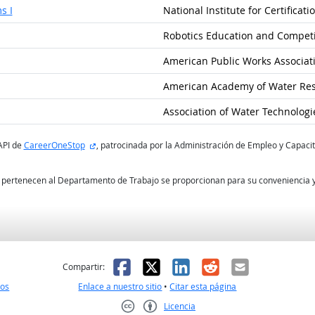
s I
National Institute for Certificat
Robotics Education and Competi
American Public Works Associat
American Academy of Water Res
Association of Water Technologi
sitio externo
API de
CareerOneStop
, patrocinada por la Administración de Empleo y Capaci
no pertenecen al Departamento de Trabajo se proporcionan para su conveniencia y
l
 fue útil
Facebook
X
LinkedIn
Reddit
Correo el
Compartir:
nos
Enlace a nuestro sitio
•
Citar esta página
Licencia