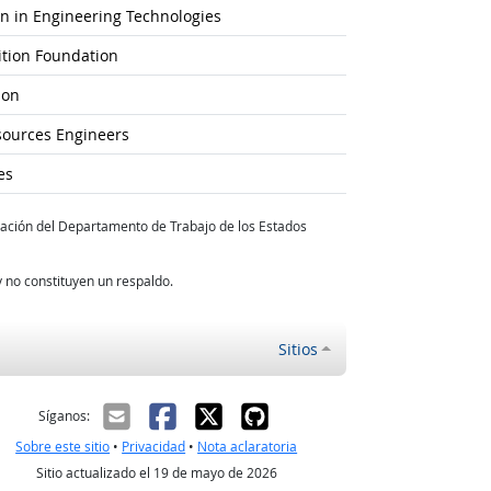
ion in Engineering Technologies
tion Foundation
ion
ources Engineers
es
tación del Departamento de Trabajo de los Estados
 no constituyen un respaldo.
Sitios
ectrónico
Síganos:
Sobre este sitio
•
Privacidad
•
Nota aclaratoria
Sitio actualizado el 19 de mayo de 2026