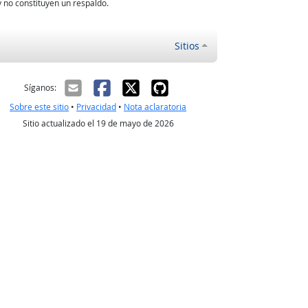
 no constituyen un respaldo.
Sitios
ectrónico
Síganos:
Sobre este sitio
•
Privacidad
•
Nota aclaratoria
Sitio actualizado el 19 de mayo de 2026