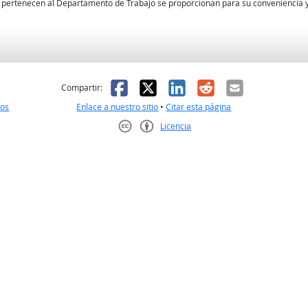
no pertenecen al Departamento de Trabajo se proporcionan para su conveniencia y
l
 fue útil
Facebook
X
LinkedIn
Reddit
Correo el
Compartir:
nos
Enlace a nuestro sitio
•
Citar esta página
Licencia
Creative Commons CC-BY