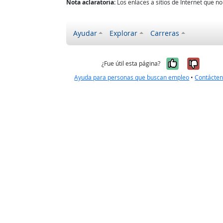
Nota aclaratoria:
Los enlaces a sitios de Internet que 
Ayudar
Explorar
Carreras
Sí, fue úti
No, no
¿Fue útil esta página?
Ayuda para personas que buscan empleo
•
Contácte