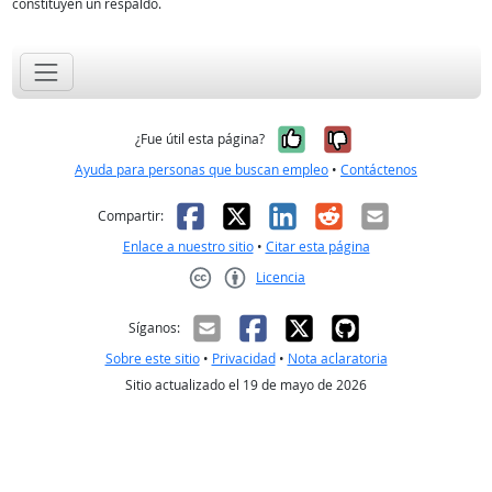
constituyen un respaldo.
Sí, fue útil
No, no fue út
¿Fue útil esta página?
Ayuda para personas que buscan empleo
•
Contáctenos
Facebook
X
LinkedIn
Reddit
Correo el
Compartir:
Enlace a nuestro sitio
•
Citar esta página
Licencia
Creative Commons CC-BY
Síganos:
Sobre este sitio
•
Privacidad
•
Nota aclaratoria
Sitio actualizado el 19 de mayo de 2026