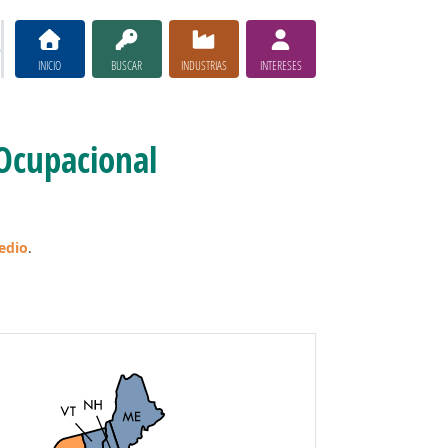
INICIO
BUSCAR
INDUSTRIAS
INTERESES
 Ocupacional
edio
.