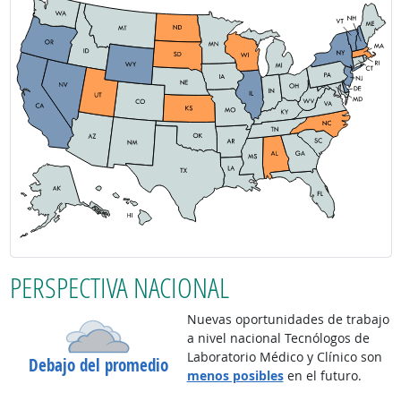
PERSPECTIVA NACIONAL
Nuevas oportunidades de trabajo
a nivel nacional Tecnólogos de
Laboratorio Médico y Clínico son
Debajo del promedio
menos posibles
en el futuro.