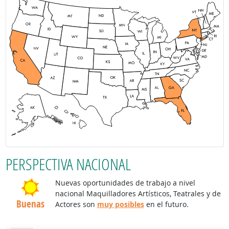
PERSPECTIVA NACIONAL
Nuevas oportunidades de trabajo a nivel
nacional Maquilladores Artísticos, Teatrales y de
Buenas
Actores son
muy posibles
en el futuro.